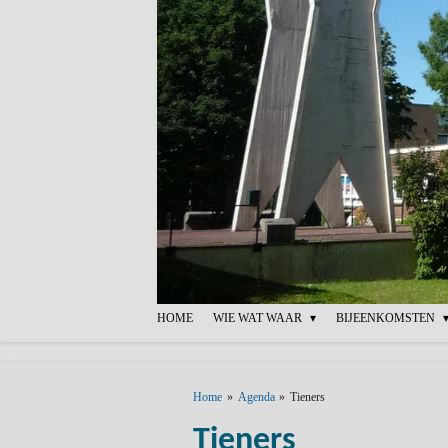
Ga
direct
naar
de
hoofdinhoud
HOME
WIE WAT WAAR
BIJEENKOMSTEN
Home
»
Agenda
»
Tieners
Tieners