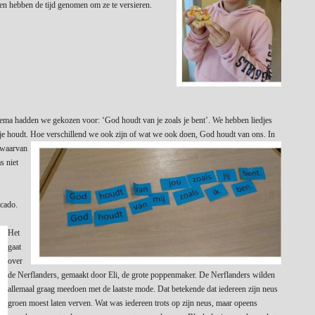
en hebben de tijd genomen om ze te versieren.
hema hadden we gekozen voor: ‘God houdt van je zoals je bent’. We hebben liedjes
e houdt. Hoe verschillend we ook zijn of wat we ook doen, God houdt van ons. In
t waarvan
s niet
cado.
Het
gaat
over
de Nerflanders, gemaakt door Eli, de grote poppenmaker. De Nerflanders wilden
allemaal graag meedoen met de laatste mode. Dat betekende dat iedereen zijn neus
groen moest laten verven. Wat was iedereen trots op zijn neus, maar opeens