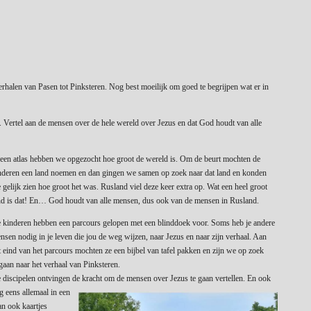
alen van Pasen tot Pinksteren. Nog best moeilijk om goed te begrijpen wat er in
e. Vertel aan de mensen over de hele wereld over Jezus en dat God houdt van alle
 een atlas hebben we opgezocht hoe groot de wereld is. Om de beurt mochten de
nderen een land noemen en dan gingen we samen op zoek naar dat land en konden
 gelijk zien hoe groot het was. Rusland viel deze keer extra op. Wat een heel groot
nd is dat! En… God houdt van alle mensen, dus ook van de mensen in Rusland.
 kinderen hebben een parcours gelopen met een blinddoek voor. Soms heb je andere
nsen nodig in je leven die jou de weg wijzen, naar Jezus en naar zijn verhaal. Aan
t eind van het parcours mochten ze een bijbel van tafel pakken en zijn we op zoek
gaan naar het verhaal van Pinksteren.
 discipelen ontvingen de
kracht om de mensen over Jezus te gaan vertellen. En ook
g eens allemaal in een
an ook kaartjes