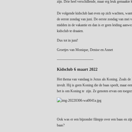
zijn. Drie heel verschillende, maar erg leuk gemaakte 
De volgende kidsclub laat even op zich wachten, want 
de eerste zondag van juni. De eerste zondag van mei v
midden in de vakantie en dan is er geen leiding aanw
kidsclub te draaien.
Dus tot in juni!
Groetjes van Monique, Denise en Annet
-------------------------------
Kidsclub 6 maart 2022
Het thema van vandaag is Jezus als Koning. Zoals de k
invult. Hij is geen Koning die de baas speelt, maar 
het is om Koning te zijn. Ze genoten ervan om toege
Ook was er een bijzonder filmpje over een baas en zij
baas?