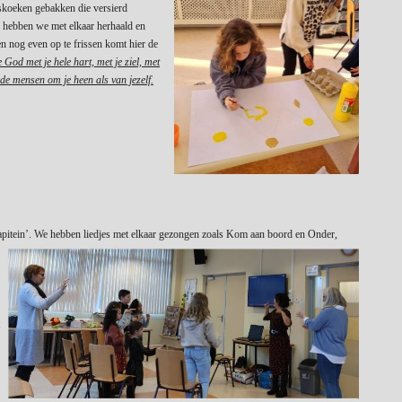
skoeken gebakken die versierd
 hebben we met elkaar herhaald en
 nog even op te frissen komt hier de
God met je hele hart, met je ziel, met
 de mensen om je heen als van jezelf.
apitein’. We hebben liedjes met elkaar gezongen zoals Kom aan boord en Onder,