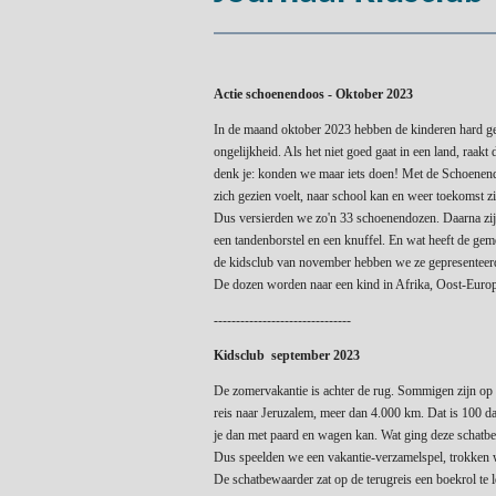
Actie schoenendoos - Oktober 2023
In de maand oktober 2023 hebben de kinderen hard g
ongelijkheid. Als het niet goed gaat in een land, raa
denk je: konden we maar iets doen! Met de Schoenendo
zich gezien voelt, naar school kan en weer toekomst zi
Dus versierden we zo'n 33 schoenendozen. Daarna zijn
een tandenborstel en een knuffel. En wat heeft de g
de kidsclub van november hebben we ze gepresenteerd
De dozen worden naar een kind in Afrika, Oost-Europ
-------------------------------
Kidsclub september 2023
De zomervakantie is achter de rug. Sommigen zijn op 
reis naar Jeruzalem, meer dan 4.000 km. Dat is 100 dag
je dan met paard en wagen kan. Wat ging deze schatb
Dus speelden we een vakantie-verzamelspel, trokken 
De schatbewaarder zat op de terugreis een boekrol te l