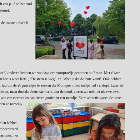
t van je. Aan het eind
stuurd.
 de laatste kidsclub
t 3 kinderen hebben we vandaag een voorproefje genomen op Pasen. Met elkaar
t Jezus weer leeft’ , ‘De steen is weg’ en ‘Weet je dat de lente komt!’ Ook hebben
tijd om de 20 paaseitjes te zoeken die Monique in het zaaltje had verstopt. Eitjes als
leven, maar doordat Jezus sterker is dan de dood, vieren we ook het nieuwe leven
n een eierrace en aan eieren gooien in een mandje. Extra attractie waren de eieren
den ze namelijk
l en babbel.
concentreerd
taat mocht er