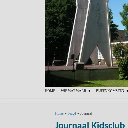
Ga
direct
naar
de
hoofdinhoud
HOME
WIE WAT WAAR
BIJEENKOMSTEN
Home
»
Jeugd
»
Journaal
Journaal Kidsclub