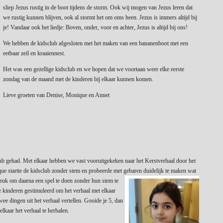
sliep Jezus rustig in de boot tijdens de storm. Ook wij mogen van Jezus leren dat
we rustig kunnen blijven, ook al stormt het om oms heen. Jezus is immers altijd bij
je! Vandaar ook het liedje: Boven, onder, voor en achter, Jezus is altijd bij ons!
We hebben de kidsclub afgesloten met het maken van een bananenboot met een
eetbaar zeil en kraaiennest.
Het was een gezellige kidsclub en we hopen dat we voortaan weer elke eerste
zondag van de maand met de kinderen bij elkaar kunnen komen.
Lieve groeten van Denise, Monique en Annet
ub gehad. Met elkaar hebben we vast vooruitgekeken naar het Kerstverhaal door het
que startte de kidsclub zonder stem en probeerde met gebaren duidelijk
te maken wat
euk om daarna een spel te doen zonder hun stem te
 kinderen gestimuleerd om het verhaal met elkaar
wee dingen uit het verhaal vertellen. Gooide je 5, dan
lkaar het verhaal te herhalen.