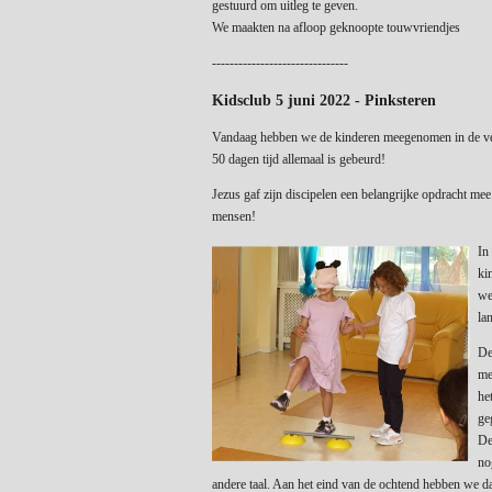
gestuurd om uitleg te geven.
We maakten na afloop geknoopte touwvriendjes
-------------------------------
Kidsclub 5 juni 2022 - Pinksteren
Vandaag hebben we de kinderen meegenomen in de verh
50 dagen tijd allemaal is gebeurd!
Jezus gaf zijn discipelen een belangrijke opdracht me
mensen!
In
ki
we
la
De
me
he
ge
De
no
andere taal. Aan het eind van de ochtend hebben we d