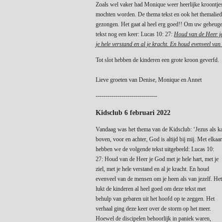
Zoals wel vaker had Monique weer heerlijke kroontje
mochten worden. De thema tekst en ook het themalied
gezongen. Het gaat al heel erg goed!! Om uw geheugen
tekst nog een keer: Lucas 10: 27:
Houd van de Heer je 
je hele verstand en al je kracht. En houd evenveel van
Tot slot hebben de kinderen een grote kroon geverfd.
Lieve groeten van Denise, Monique en Annet
-------------------------------
Kidsclub 6 februari 2022
Vandaag was het thema van de Kidsclub: ‘Jezus als k
boven, voor en achter, God is altijd bij mij. Met elkaar
hebben we de volgende tekst uitgebeeld: Lucas 10:
27: Houd van de Heer je God met je hele hart, met je
ziel, met je hele verstand en al je kracht. En houd
evenveel van de mensen om je heen als van jezelf. Het
lukt de kinderen al heel goed om deze tekst met
behulp van gebaren uit het hoofd op te
zeggen. Het
verhaal ging deze keer over de storm op het meer.
Hoewel de discipelen behoorlijk in paniek waren,