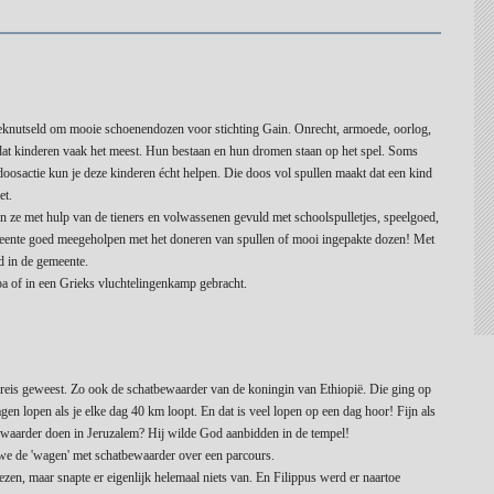
eknutseld om mooie schoenendozen voor stichting Gain. Onrecht, armoede, oorlog,
kt dat kinderen vaak het meest. Hun bestaan en hun dromen staan op het spel. Soms
osactie kun je deze kinderen écht helpen. Die doos vol spullen maakt dat een kind
et.
 ze met hulp van de tieners en volwassenen gevuld met schoolspulletjes, speelgoed,
emeente goed meegeholpen met het doneren van spullen of mooi ingepakte dozen! Met
 in de gemeente.
a of in een Grieks vluchtelingenkamp gebracht.
reis geweest. Zo ook de schatbewaarder van de koningin van Ethiopië. Die ging op
en lopen als je elke dag 40 km loopt. En dat is veel lopen op een dag hoor! Fijn als
ewaarder doen in Jeruzalem? Hij wilde God aanbidden in de tempel!
we de 'wagen' met schatbewaarder over een parcours.
ezen, maar snapte er eigenlijk helemaal niets van. En Filippus werd er naartoe