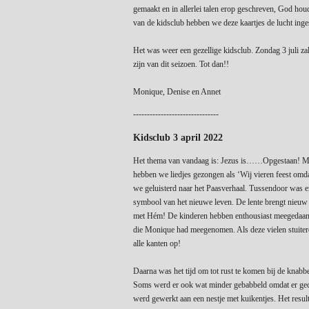
gemaakt en in allerlei talen erop geschreven, God houd
van de kidsclub hebben we deze kaartjes de lucht inge
Het was weer een gezellige kidsclub. Zondag 3 juli zal
zijn van dit seizoen. Tot dan!!
Monique, Denise en Annet
-------------------------------
Kidsclub 3 april 2022
Het thema van vandaag is: Jezus is……Opgestaan! Me
hebben we liedjes gezongen als ‘Wij vieren feest omda
we geluisterd naar het Paasverhaal. Tussendoor was er 
symbool van het nieuwe leven. De lente brengt nieuw 
met Hém! De kinderen hebben enthousiast meegedaan aa
die
Monique had meegenomen. Als deze vielen stuiter
alle kanten op!
Daarna was het tijd om tot rust te komen bij de knabbe
Soms werd er ook wat minder gebabbeld omdat er ge
werd gewerkt aan een nestje met kuikentjes. Het resul