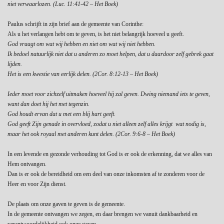
niet verwaarlozen. (Luc. 11:41-42 – Het Boek)
Paulus schrijft in zijn brief aan de gemeente van Corinthe:
Als u het verlangen hebt om te geven, is het niet belangrijk hoeveel u geeft.
God vraagt om wat wij hebben en niet om wat wij niet hebben.
Ik bedoel natuurlijk niet dat u anderen zo moet helpen, dat u daardoor zelf gebrek gaat
lijden.
Het is een kwestie van eerlijk delen. (2Cor. 8:12-13 – Het Boek)
Ieder moet voor zichzelf uitmaken hoeveel hij zal geven. Dwing niemand iets te geven,
want dan doet hij het met tegenzin.
God houdt ervan dat u met een blij hart geeft.
God geeft Zijn genade in overvloed, zodat u niet alleen zelf alles krijgt wat nodig is,
maar het ook royaal met anderen kunt delen. (2Cor. 9:6-8 – Het Boek)
In een levende en gezonde verhouding tot God is er ook de erkenning, dat we alles van
Hem ontvangen.
Dan is er ook de bereidheid om een deel van onze inkomsten af te zonderen voor de
Heer en voor Zijn dienst.
De plaats om onze gaven te geven is de gemeente.
In de gemeente ontvangen we zegen, en daar brengen we vanuit dankbaarheid en
verantwoordelijkheid ook onze gaven.