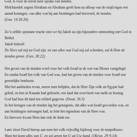
God, is voor de eerste keer sprake van tienden.
Melchizedek zegent Abraham en Abraham geeft hem na afloop van de strijd tegen een
aantal koningen, van alles wat hij aan bezittingen had heroverd, de tienden.
(Gen. 14:18-20)
Zo’n zelfde spontane reactie zien we bij Jakob na zijn bijzondere ontmoeting met God in
Bethel.
Jakob belooft:
De Here zal mij tot God zijn, en van alles wat God mij zal schenken, zal ik Hem de
tienden geven. (Gen. 28:22)
Het geven van de tienden werd voor het volk Israël in de wet van Mozes vastgelegd.
En omdat Israël het volk van God was, had het geven van de tienden voor Israël een
geestelijke betekenis.
Met het aanbieden ervan, moest men belijden, dat de Heer Zijn volk uit Egypte had
geleid, en hen in Kanaän had gebracht, een land dat overvloeit van melk en honing.
God had hun dit land ten erfdeel gegeven. (Deutr. 26:3)
In het brengen van de tienden lag het getuigenis, dat alles wat Israël geworden was, en
aan bezittingen ontvangen had, in feite het eigendom van de Here was.
En hiervoor kwam Hem dan ook de dank toe.
Later sloot David hierop aan toen het volk vrijwillig bijdroeg voor de tempelbouw:
Want het komt alles van U, en wij geven het U uit Uw hand. (1Kron. 29:9-14)