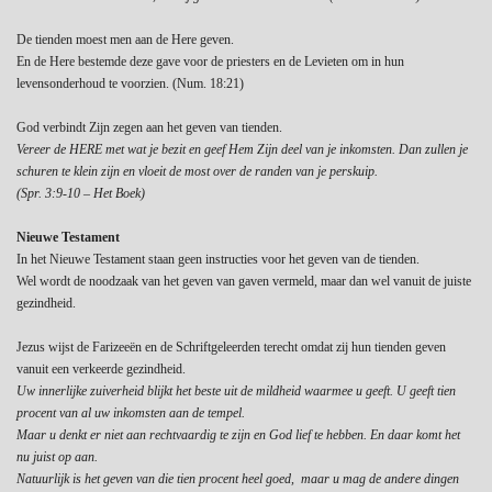
De tienden moest men aan de Here geven.
En de Here bestemde deze gave voor de priesters en de Levieten om in hun
levensonderhoud te voorzien. (Num. 18:21)
God verbindt Zijn zegen aan het geven van tienden.
Vereer de HERE met wat je bezit en geef Hem Zijn deel van je inkomsten. Dan zullen je
schuren te klein zijn en vloeit de most over de randen van je perskuip.
(Spr. 3:9-10 – Het Boek)
Nieuwe Testament
In het Nieuwe Testament staan geen instructies voor het geven van de tienden.
Wel wordt de noodzaak van het geven van gaven vermeld, maar dan wel vanuit de juiste
gezindheid.
Jezus wijst de Farizeeën en de Schriftgeleerden terecht omdat zij hun tienden geven
vanuit een verkeerde gezindheid.
Uw innerlijke zuiverheid blijkt het beste uit de mildheid waarmee u geeft. U geeft tien
procent van al uw inkomsten aan de tempel.
Maar u denkt er niet aan rechtvaardig te zijn en God lief te hebben. En daar komt het
nu juist op aan.
Natuurlijk is het geven van die tien procent heel goed, maar u mag de andere dingen