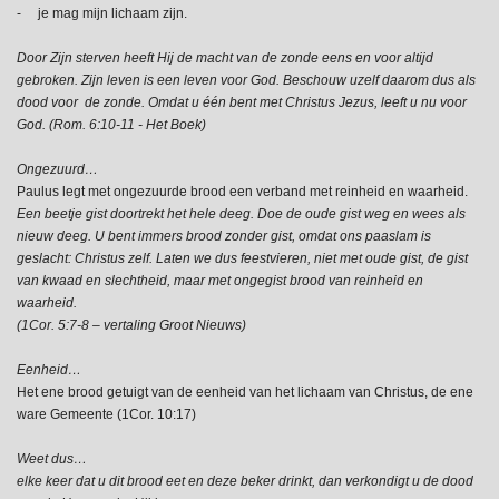
- je mag mijn lichaam zijn.
Door Zijn sterven heeft Hij de macht van de zonde eens en voor altijd
gebroken. Zijn leven is een leven voor God. Beschouw uzelf daarom dus als
dood voor de zonde. Omdat u één bent met Christus Jezus, leeft u nu voor
God. (Rom. 6:10-11 - Het Boek)
Ongezuurd…
Paulus legt met ongezuurde brood een verband met reinheid en waarheid.
Een beetje gist doortrekt het hele deeg. Doe de oude gist weg en wees als
nieuw deeg. U bent immers brood zonder gist, omdat ons paaslam is
geslacht: Christus zelf. Laten we dus feestvieren, niet met oude gist, de gist
van kwaad en slechtheid, maar met ongegist brood van reinheid en
waarheid.
(1Cor. 5:7-8 – vertaling Groot Nieuws)
Eenheid…
Het ene brood getuigt van de eenheid van het lichaam van Christus, de ene
ware Gemeente (1Cor. 10:17)
Weet dus…
elke keer dat u dit brood eet en deze beker drinkt, dan verkondigt u de dood