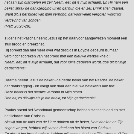
het aan zijn discipelen en zei: Neem, eet, dit is mijn lichaam. En Hij nam een
beker, sprak de dankzegging uit en gaf hun die en zei: Drink allen daaruit.
Want dit is het bloed van mijn verbond, dat voor velen vergoten wordt tot
vergeving van zonden
(
Matt. 26:26-28).
Tijdens het Pascha neemt Jezus op het daarvoor aangewezen moment een
stuk brood en breekt het.
Hij spreekt dan niet meer over wat destijds in Egypte gebeurd is, maar
verbindt het breken van het brood met een
nieuwe
werkelijkheid:
Neem, eet; dit is Mijn lichaam, dat voor jullie gegeven wordt, doe dit tot Mijn
gedachtenis!
Daarna neemt Jezus de beker - de derde beker van het Pascha, de beker
der dankzegging - en voegt ook daar een nieuwe betekenis aan toe:
Deze beker is het nieuwe verbond in Mijn bloed.
Doe dit, zo dikwijls als je die drinkt, tot Mijn gedachtenis!
Paulus noemt het Avondmaal gemeenschap hebben met het bloed en met
het lichaam van Christus…
Als wij aan de tafel van de Here drinken uit de beker, Hem danken en Zijn
zegen vragen, hebben wij samen deel aan het bloed van Christus.
En als wij het brood breken, hebben wij samen deel aan Zijn lichaam. (1Cor.