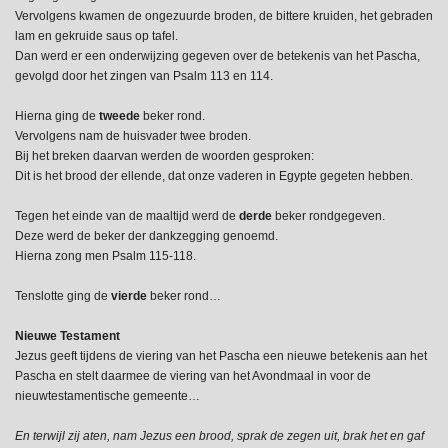
Vervolgens kwamen de ongezuurde broden, de bittere kruiden, het gebraden
lam en gekruide saus op tafel.
Dan werd er een onderwijzing gegeven over de betekenis van het Pascha,
gevolgd door het zingen van Psalm 113 en 114.
Hierna ging de
tweede
beker rond.
Vervolgens nam de huisvader twee broden.
Bij het breken daarvan werden de woorden gesproken:
Dit is het brood der ellende, dat onze vaderen in Egypte gegeten hebben.
Tegen het einde van de maaltijd werd de
derde
beker rondgegeven.
Deze werd de beker der dankzegging genoemd.
Hierna zong men Psalm 115-118.
Tenslotte ging de
vierde
beker rond…
Nieuwe Testament
Jezus geeft tijdens de viering van het Pascha een nieuwe betekenis aan het
Pascha en stelt daarmee de viering van het Avondmaal in voor de
nieuwtestamentische gemeente…
En terwijl zij aten, nam Jezus een brood, sprak de zegen uit, brak het en gaf