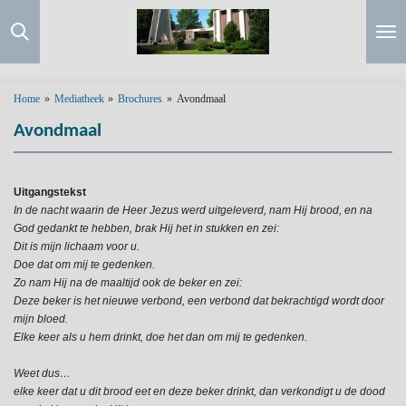
Ga
direct
naar
de
hoofdinhoud
Home
»
Mediatheek
»
Brochures
»
Avondmaal
Avondmaal
Uitgangstekst
In de nacht waarin de Heer Jezus werd uitgeleverd, nam Hij brood, en na
God gedankt te hebben,
brak Hij het in stukken en zei:
Dit is mijn lichaam voor u.
Doe dat om mij te gedenken.
Zo nam Hij na de maaltijd ook de beker en zei:
Deze beker is het nieuwe verbond, een verbond dat bekrachtigd wordt door
mijn bloed.
Elke keer als u hem drinkt, doe het dan om mij te gedenken.
Weet dus…
elke keer dat u dit brood eet en deze beker drinkt, dan verkondigt u de dood