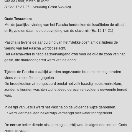
van de Heer, totdat Hij komt.
(1Cor. 11:23-25 – vertaling Groot Nieuws).
Oude Testament
Met de jaarlijkse viering van het Pascha herdenken de Israëlieten de uittocht
uit Egypte en daarmee de bevrijding van de slavernij. (Ex. 12:14-21)
Pascha is tevens de aanduiding van het “vlekkeloos” lam dat tijdens de
viering van het Pascha wordt geslacht.
Het Pascha-offer is het plaatsvervangend offer voor de oudste zoon van het
gezin, die daardoor gered werd van de dood.
Tijdens de Pascha-maaltijd worden ongezuurde broden en het gebraden
vlees van het offerdier gegeten.
De broodkoeken zijn ongezuurd omdat het volk haastig moest vertrekken,
zonder te kunnen wachten tot het deeg gerezen en volgens gewoonte bereid
was.
In de tijd van Jezus werd het Pascha op de volgende wijze gehouden.
Er werd vier maal een beker wijn vermengd met water rondgedeeld.
De
eerste
beker diende als opening; daarbij werd in algemene termen Gods
zegen gevraagd.