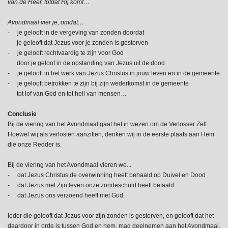
van de Heer, totdat Hij komt…
Avondmaal vier je, omdat…
- je gelooft in de vergeving van zonden doordat
je gelooft dat Jezus voor je zonden is gestorven
- je gelooft rechtvaardig te zijn voor God
door je geloof in de opstanding van Jezus uit de dood
- je gelooft in het werk van Jezus Christus in jouw leven en in de gemeente
- je gelooft betrokken te zijn bij zijn wederkomst in de gemeente
tot lof van God en tot heil van mensen
…
Conclusie
Bij de viering van het Avondmaal gaat het in wezen om de Verlosser Zelf.
Hoewel wij als verlosten aanzitten, denken wij in de eerste plaats aan Hem
die onze Redder is.
Bij de viering van het Avondmaal vieren we...
- dat Jezus Christus de overwinning heeft behaald op Duivel en Dood
- dat Jezus met Zijn leven onze zondeschuld heeft betaald
- dat Jezus ons verzoend heeft met God.
Ieder die gelooft dat Jezus voor zijn zonden is gestorven, en gelooft dat het
daardoor in orde is tussen God en hem, mag deelnemen aan het Avondmaal.