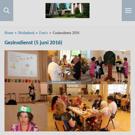
Ga
direct
naar
de
hoofdinhoud
Home
»
Mediatheek
»
Foto's
»
Gezinsdienst 2016
Gezinsdienst (5 juni 2016)