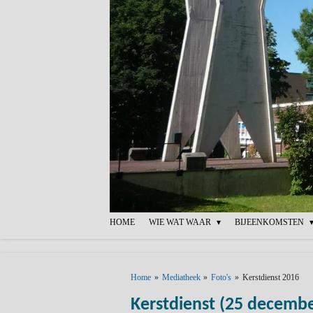
Ga
direct
naar
de
hoofdinhoud
HOME
WIE WAT WAAR
BIJEENKOMSTEN
Home
»
Mediatheek
»
Foto's
»
Kerstdienst 2016
Kerstdienst (25 decemb