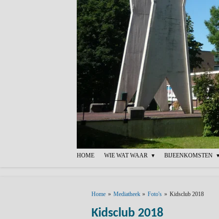
Ga
direct
naar
de
hoofdinhoud
HOME
WIE WAT WAAR
BIJEENKOMSTEN
Home
»
Mediatheek
»
Foto's
»
Kidsclub 2018
Kidsclub 2018